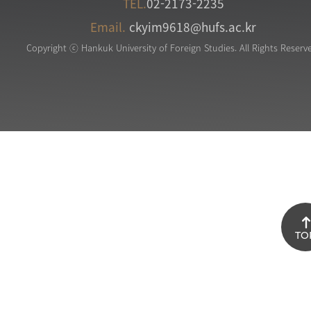
TEL.
02-2173-2235
Email.
ckyim9618@hufs.ac.kr
Copyright ⓒ Hankuk University of Foreign Studies. All Rights Reserv
TO