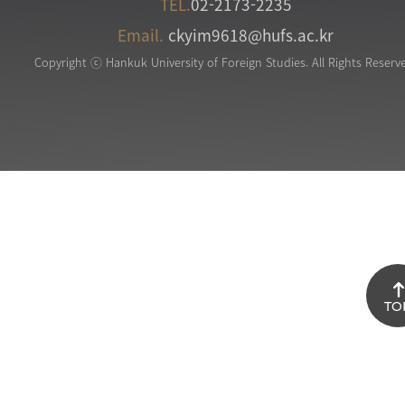
TEL.
02-2173-2235
Email.
ckyim9618@hufs.ac.kr
Copyright ⓒ Hankuk University of Foreign Studies. All Rights Reserv
TO